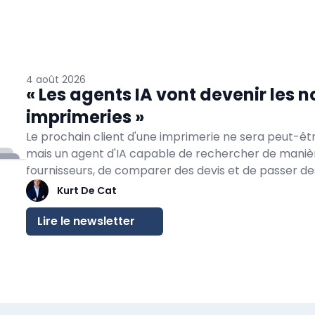
4 août 2026
« Les agents IA vont devenir les 
imprimeries »
Le prochain client d'une imprimerie ne sera peut-êt
mais un agent d'IA capable de rechercher de mani
fournisseurs, de comparer des devis et de passer d
thèse centrale du nouveau livre blanc « Agentic Pri
Kurt De Cat
Infrastructure », dans lequel le cabinet de conseil a
examine les conséquences de l'intelligence artificiel
Lire le newsletter
(en ligne). Bonne lecture !