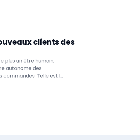
nouveaux clients des
re plus un être humain,
ère autonome des
es commandes. Telle est la
nt – Print Becomes
llemand zipcon consulting
le sur le secteur graphique