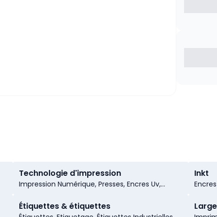
Technologie d'impression
Inkt
Impression Numérique, Presses, Encres Uv,
Encres
Presses de Sérigraphie, Impression Web-to-
Solvan
,
print, Additifs D’encre, Technologie D’impression
Étiquettes & étiquettes
Large
u
Uv, Technologie D’impression, Pièces de