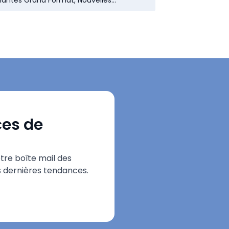
antes Grand Format, Nouvelles
iques
ces de
re boîte mail des
es dernières tendances.