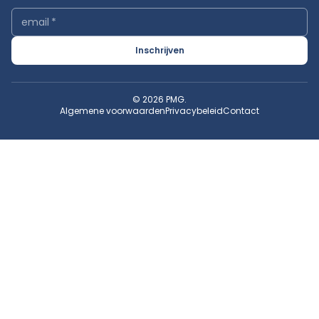
email
*
Inschrijven
© 2026 PMG.
Algemene voorwaarden
Privacybeleid
Contact